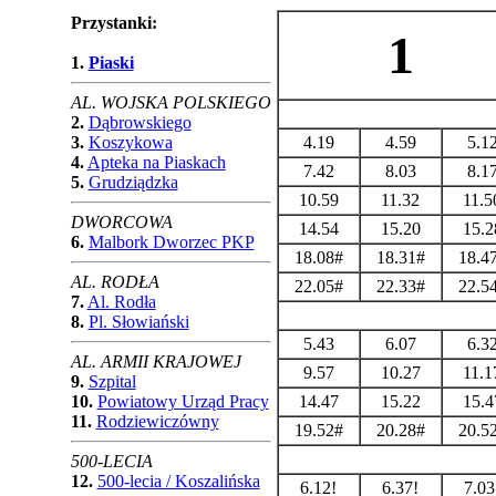
Przystanki:
1
1.
Piaski
AL. WOJSKA POLSKIEGO
2.
Dąbrowskiego
3.
Koszykowa
4.19
4.59
5.1
4.
Apteka na Piaskach
7.42
8.03
8.1
5.
Grudziądzka
10.59
11.32
11.5
DWORCOWA
14.54
15.20
15.2
6.
Malbork Dworzec PKP
18.08#
18.31#
18.4
AL. RODŁA
22.05#
22.33#
22.5
7.
Al. Rodła
8.
Pl. Słowiański
5.43
6.07
6.3
AL. ARMII KRAJOWEJ
9.57
10.27
11.1
9.
Szpital
10.
Powiatowy Urząd Pracy
14.47
15.22
15.4
11.
Rodziewiczówny
19.52#
20.28#
20.5
500-LECIA
12.
500-lecia / Koszalińska
6.12!
6.37!
7.03