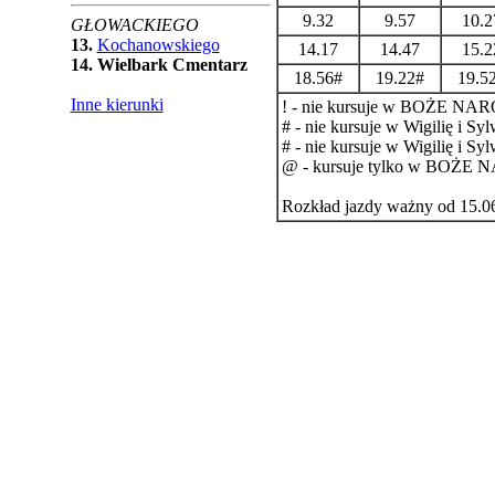
9.32
9.57
10.2
GŁOWACKIEGO
13.
Kochanowskiego
14.17
14.47
15.2
14.
Wielbark Cmentarz
18.56#
19.22#
19.5
Inne kierunki
! - nie kursuje w BOŻE 
# - nie kursuje w Wigilię i Syl
# - nie kursuje w Wigilię i Syl
@ - kursuje tylko w BO
Rozkład jazdy ważny od 15.0