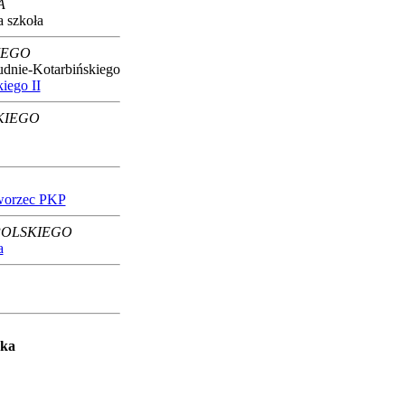
A
 szkoła
IEGO
udnie-Kotarbińskiego
iego II
KIEGO
worzec PKP
POLSKIEGO
a
eka