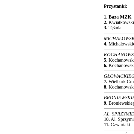
Przystanki:
1.
Baza MZK
2.
Kwiatkowskie
3.
Tężnia
MICHAŁOWS
4.
Michałowski
KOCHANOWS
5.
Kochanowski
6.
Kochanowskie
GŁOWACKIE
7.
Wielbark Cme
8.
Kochanowsk
BRONIEWSKI
9.
Broniewskie
AL. SPRZYMI
10.
Al. Sprzymi
11.
Czwartaki