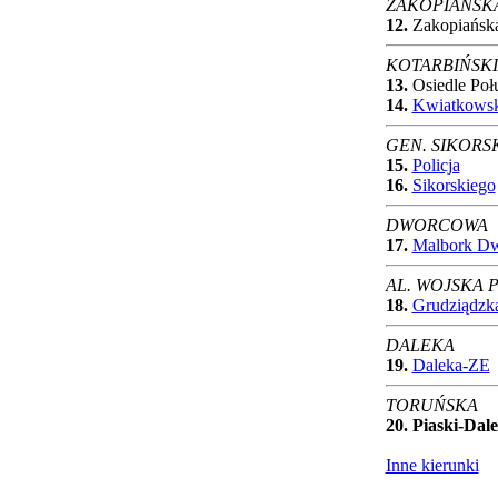
ZAKOPIAŃSK
12.
Zakopiańska
KOTARBIŃSK
13.
Osiedle Poł
14.
Kwiatkowsk
GEN. SIKORS
15.
Policja
16.
Sikorskiego
DWORCOWA
17.
Malbork D
AL. WOJSKA 
18.
Grudziądzk
DALEKA
19.
Daleka-ZE
TORUŃSKA
20.
Piaski-Dal
Inne kierunki