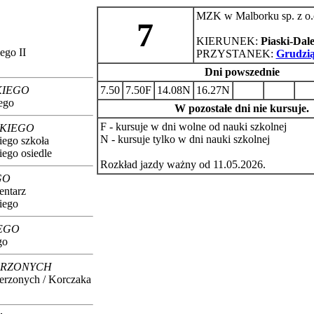
MZK w Malborku sp. z o.
7
KIERUNEK:
Piaski-Dal
go II
PRZYSTANEK:
Grudzi
Dni powszednie
KIEGO
7.50
7.50F
14.08N
16.27N
00.00
00.00
00.
ego
W pozostałe dni nie kursuje.
F - kursuje w dni wolne od nauki szkolnej
KIEGO
N - kursuje tylko w dni nauki szkolnej
ego szkoła
go osiedle
Rozkład jazdy ważny od 11.05.2026.
GO
ntarz
iego
EGO
go
ERZONYCH
erzonych / Korczaka