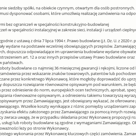
enie siedziby spółki, na obiekcie czynnym, otwartym dla osób postronnych.
 musi dysponować osobami, które umożliwią realizację zamówienia na odpo
mi bez ograniczeń w specjalności konstrukcyjno-budowlanej
eń w specjalności instalacyjnej w zakresie sieci, instalacji i urządzeń ciep
nie z ustawą z dnia 7 lipca 1994 r. Prawo budowlane (j.t. Dz. U. z 2020 r.
ały wydane na podstawie wcześniej obowiązujących przepisów. Zamawiający,
ch, dopuszcza odpowiadające im uprawnienia budowlane wydane obywate
 zastrzeżeniem art. 12 a oraz innych przepisów ustawy Prawo budowlane oraz
 w państwach.
oboty budowlane co najmniej 36 miesięcznej gwarancji i rękojmi, liczone 
 zamówienia przez wskazanie znaków towarowych, patentów lub pochodzenia
arczane przez konkretnego Wykonawcę, które mogłoby doprowadzić do uprz
opuszcza rozwiązanie równoważne opisywanym pod warunkiem, że będą one
rzez odniesienie do norm, europejskich ocen technicznych, aprobat, specyf
iązania równoważne opisywanym, a odniesieniu takiemu towarzyszą wyrazy
opisywanym przez Zamawiającego, jest obowiązany wykazać, że oferowane p
awiającego. Wszelkie koszty wynikające z różnic pomiędzy urządzeniami 
yskania efektu założonego przez Zamawiającego za pomocą innych rozwiąz
cy zwraca uwagę, że w przypadku składania przez Wykonawcę propozycji r
, usługi lub roboty budowlane są zgodne z wymaganiami Zamawiającego. O
ważności leży po stronie Wykonawcy.
bistego wykonania przez Wykonawcę kluczowych części zamówienia. Zamaw