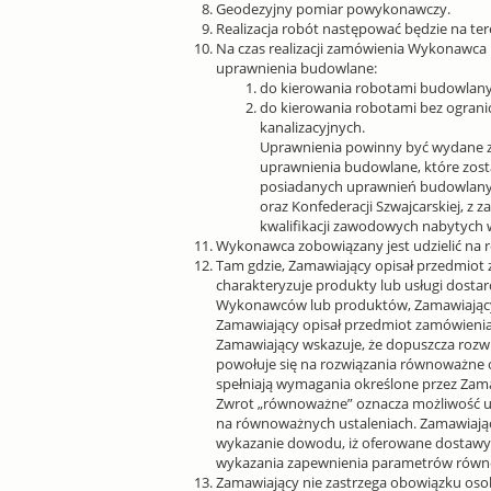
Geodezyjny pomiar powykonawczy.
Realizacja robót następować będzie na ter
Na czas realizacji zamówienia Wykonawca
uprawnienia budowlane:
do kierowania robotami budowlany
do kierowania robotami bez ogranicz
kanalizacyjnych.
Uprawnienia powinny być wydane zgod
uprawnienia budowlane, które zost
posiadanych uprawnień budowlany
oraz Konfederacji Szwajcarskiej, z
kwalifikacji zawodowych nabytych
Wykonawca zobowiązany jest udzielić na r
Tam gdzie, Zamawiający opisał przedmiot
charakteryzuje produkty lub usługi dost
Wykonawców lub produktów, Zamawiający d
Zamawiający opisał przedmiot zamówienia p
Zamawiający wskazuje, że dopuszcza rozw
powołuje się na rozwiązania równoważne 
spełniają wymagania określone przez Zam
Zwrot „równoważne” oznacza możliwość uz
na równoważnych ustaleniach. Zamawiają
wykazanie dowodu, iż oferowane dostawy
wykazania zapewnienia parametrów równo
Zamawiający nie zastrzega obowiązku oso