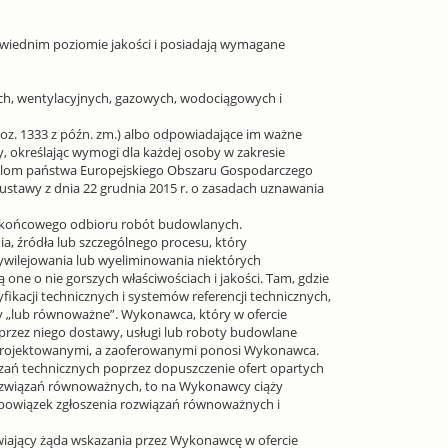
wiednim poziomie jakości i posiadają wymagane
lnych, wentylacyjnych, gazowych, wodociągowych i
 poz. 1333 z późn. zm.) albo odpowiadające im ważne
 określając wymogi dla każdej osoby w zakresie
lom państwa Europejskiego Obszaru Gospodarczego
 ustawy z dnia 22 grudnia 2015 r. o zasadach uznawania
od końcowego odbioru robót budowlanych.
, źródła lub szczególnego procesu, który
ywilejowania lub wyeliminowania niektórych
 o nie gorszych właściwościach i jakości. Tam, gdzie
ikacji technicznych i systemów referencji technicznych,
 „lub równoważne”. Wykonawca, który w ofercie
rzez niego dostawy, usługi lub roboty budowlane
zaprojektowanymi, a zaoferowanymi ponosi Wykonawca.
ań technicznych poprzez dopuszczenie ofert opartych
ozwiązań równoważnych, to na Wykonawcy ciąży
bowiązek zgłoszenia rozwiązań równoważnych i
iający żąda wskazania przez Wykonawcę w ofercie