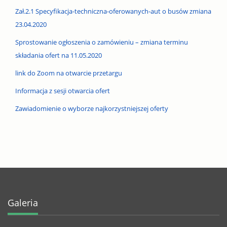
Zał.2.1 Specyfikacja-techniczna-oferowanych-aut o busów zmiana
23.04.2020
Sprostowanie ogłoszenia o zamówieniu – zmiana terminu
składania ofert na 11.05.2020
link do Zoom na otwarcie przetargu
Informacja z sesji otwarcia ofert
Zawiadomienie o wyborze najkorzystniejszej oferty
Galeria